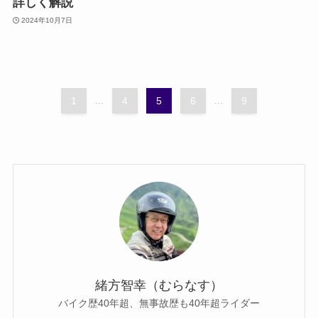
詳しく解説
2024年10月7日
1
...
4
5
6
...
9
緒方智幸（むらなす）
バイク歴40年超、無事故歴も40年超ライダー