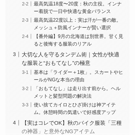
最高気温18度〜20度：秋の主役。インナ
ー着脱で一日中快適な黄金バランス
最高気温22度以上：実は汗が一番の敵。
メッシュ＋防風インナーが賢い選択
【番外編】9月の北海道は別世界。甘く見
ると後悔する服装のリアル
大切な人を守るタンデム術｜女性が快適
な服装と“おもてなし”の極意
基本は「ライダー＋1枚」。スカートやヒ
ールがNGな本当の理由
「おもてなし」は走り出す前から。ヘル
メットと髪型問題の解決法
使い捨てカイロとひざ掛けは神アイテ
ム。休憩時間の気遣いで好感度アップ
【実はコレでOK】秋のバイク服装「三種
の神器」と意外なNGアイテム